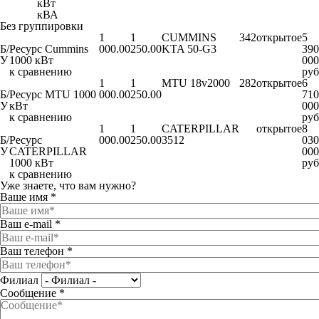
кВт
кВА
Без группировки
1
1
CUMMINS
342
открытое
5
Б/
Ресурс Cummins
000.00
250.00
KTA 50-G3
390
У
1000 кВт
000
к сравнению
руб
1
1
MTU 18v2000
282
открытое
6
Б/
Ресурс MTU 1000
000.00
250.00
710
У
кВт
000
к сравнению
руб
1
1
CATERPILLAR
открытое
8
Б/
Ресурс
000.00
250.00
3512
030
У
CATERPILLAR
000
1000 кВт
руб
к сравнению
Уже знаете,
что вам нужно?
Ваше имя
*
Ваш e-mail
*
Ваш телефон
*
Филиал
Сообщение
*