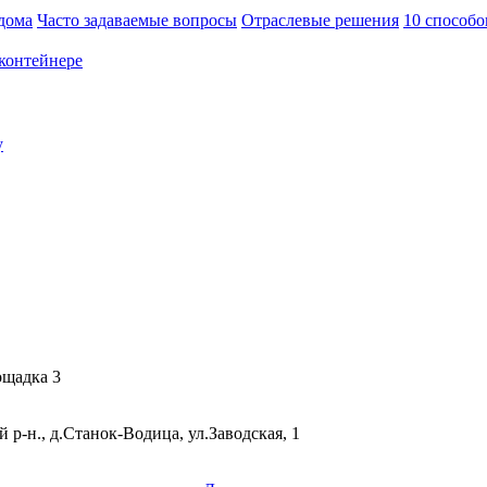
 дома
Часто задаваемые вопросы
Отраслевые решения
10 способ
контейнере
у
ощадка 3
р-н., д.Станок-Водица, ул.Заводская, 1