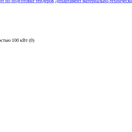
нт по подготовке тендеров
Департамент материально-техническо
стью 100 кВт (0)