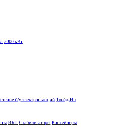
Вт
2000 кВт
етение б/у электростанций
Трейд-Ин
чты
ИБП
Стабилизаторы
Контейнеры