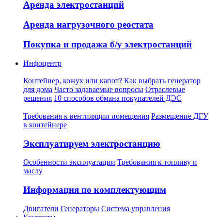
Аренда электростанций
Аренда нагрузочного реостата
Покупка и продажа б/у электростанций
Инфоцентр
Контейнер, кожух или капот?
Как выбрать генератор
для дома
Часто задаваемые вопросы
Отраслевые
решения
10 способов обмана покупателей ДЭС
Требования к вентиляции помещения
Размещение ДГУ
в контейнере
Эксплуатируем электростанцию
Особенности эксплуатации
Требования к топливу и
маслу
Информация по комплектующим
Двигатели
Генераторы
Система управления