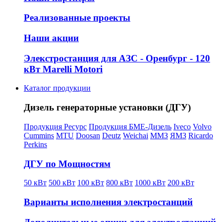
Реализованные проекты
Наши акции
Элекстростанция для АЗС - Оренбург - 120
кВт Marelli Motori
Каталог продукции
Дизель генераторные установки (ДГУ)
Продукция Ресурс
Продукция БМЕ-Дизель
Iveco
Volvo
Cummins
MTU
Doosan
Deutz
Weichai
ММЗ
ЯМЗ
Ricardo
Perkins
ДГУ по Мощностям
50 кВт
500 кВт
100 кВт
800 кВт
1000 кВт
200 кВт
Варианты исполнения электростанций