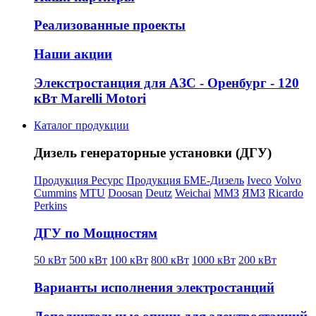
Реализованные проекты
Наши акции
Элекстростанция для АЗС - Оренбург - 120
кВт Marelli Motori
Каталог продукции
Дизель генераторные установки (ДГУ)
Продукция Ресурс
Продукция БМЕ-Дизель
Iveco
Volvo
Cummins
MTU
Doosan
Deutz
Weichai
ММЗ
ЯМЗ
Ricardo
Perkins
ДГУ по Мощностям
50 кВт
500 кВт
100 кВт
800 кВт
1000 кВт
200 кВт
Варианты исполнения электростанций