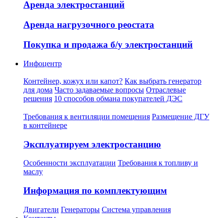
Аренда электростанций
Аренда нагрузочного реостата
Покупка и продажа б/у электростанций
Инфоцентр
Контейнер, кожух или капот?
Как выбрать генератор
для дома
Часто задаваемые вопросы
Отраслевые
решения
10 способов обмана покупателей ДЭС
Требования к вентиляции помещения
Размещение ДГУ
в контейнере
Эксплуатируем электростанцию
Особенности эксплуатации
Требования к топливу и
маслу
Информация по комплектующим
Двигатели
Генераторы
Система управления