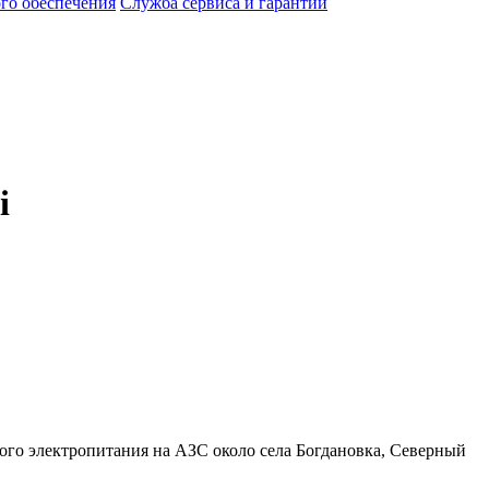
го обеспечения
Служба сервиса и гарантии
i
ного электропитания на АЗС около села Богдановка, Северный