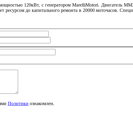
мощностью 120кВт, с генератором
Marelli
Motori
. Двигатель ММЗ
ет ресурсом до капитального ремонта в 20000 моточасов. Спе
иями
Политики
ознакомлен.