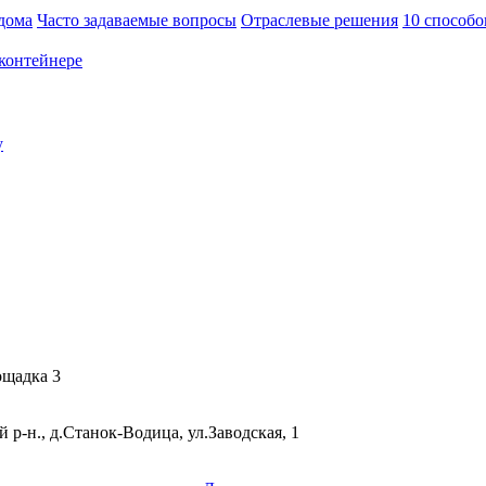
 дома
Часто задаваемые вопросы
Отраслевые решения
10 способ
контейнере
у
ощадка 3
р-н., д.Станок-Водица, ул.Заводская, 1