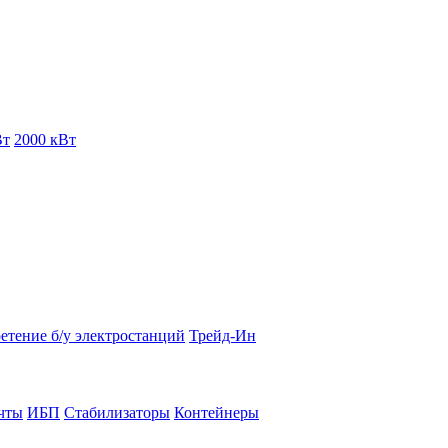
Вт
2000 кВт
етение б/у электростанций
Трейд-Ин
чты
ИБП
Стабилизаторы
Контейнеры